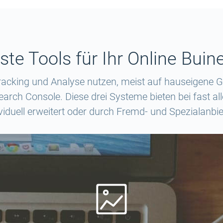
ste Tools für Ihr Online Buin
r Tracking und Analyse nutzen, meist auf hauseigene
arch Console. Diese drei Systeme bieten bei fast all
viduell erweitert oder durch Fremd- und Spezialanbi