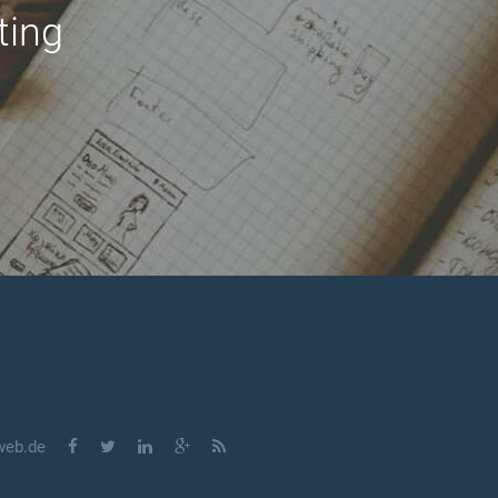
ting
web.de