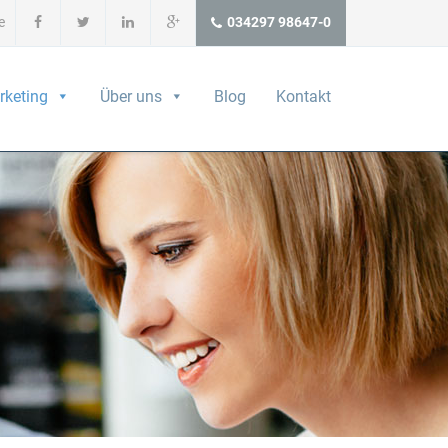
e
034297 98647-0
rketing
Über uns
Blog
Kontakt