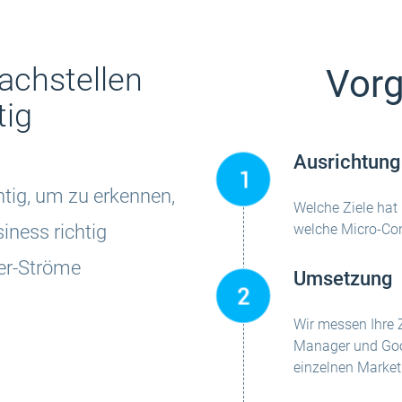
achstellen
Vor
tig
Ausrichtung 
tig, um zu erkennen,
Welche Ziele hat
iness richtig
welche Micro-Con
zer-Ströme
Umsetzung
Wir messen Ihre 
Manager und Goo
einzelnen Market