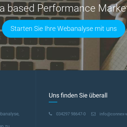
a based Performance Marke
Starten Sie Ihre Webanalyse mit uns
Uns finden Sie überall
ebanalyse,
034297 98647-0
info@connex-
en zu